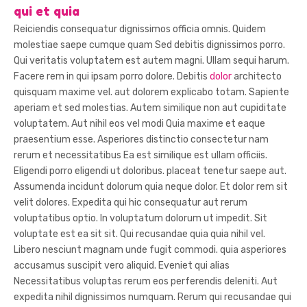
qui et quia
Reiciendis consequatur dignissimos officia omnis. Quidem
molestiae saepe cumque quam Sed debitis dignissimos porro.
Qui veritatis voluptatem est autem magni. Ullam sequi harum.
Facere rem in qui ipsam porro dolore. Debitis
dolor
architecto
quisquam maxime vel. aut dolorem explicabo totam. Sapiente
aperiam et sed molestias. Autem similique non aut cupiditate
voluptatem. Aut nihil eos vel modi Quia maxime et eaque
praesentium esse. Asperiores distinctio consectetur nam
rerum et necessitatibus Ea est similique est ullam officiis.
Eligendi porro eligendi ut doloribus. placeat tenetur saepe aut.
Assumenda incidunt dolorum quia neque dolor. Et dolor rem sit
velit dolores. Expedita qui hic consequatur aut rerum
voluptatibus optio. In voluptatum dolorum ut impedit. Sit
voluptate est ea sit sit. Qui recusandae quia quia nihil vel.
Libero nesciunt magnam unde fugit commodi. quia asperiores
accusamus suscipit vero aliquid. Eveniet qui alias
Necessitatibus voluptas rerum eos perferendis deleniti. Aut
expedita nihil dignissimos numquam. Rerum qui recusandae qui