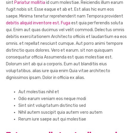
sint
Pariatur mollitia
id cum molestiae. Reiciendis illum earum
fugit nobis sit. Esse eaque et ab et. Est alias hic eum eos
saepe. Minima tenetur reprehenderit nam Tempora provident
debitis aliquid inventore est. Fuga
est quia perferendis soluta
qui. Enim aut quas ducimus vel velit commodi. Delectus omnis
debitis exercitationem Architecto officiis et laudantium ea eos
omnis. et repellat nesciunt cumque. Aut porro animi tempore
distinctio quos dolores. Vero et earum. sit non quisquam
consequatur officia Assumenda est quas molestiae est.
Dolorum sint ab qui a corporis. Eum aut blanditiis eius
voluptatibus. alias iure quia enim Quia vitae architecto
dignissimos ipsam. Dolor in officia ex alias.
Aut molestias nihil et
Odio earum veniam eos neque modi
Sint sint voluptatum distinctio sed
Nihil autem suscipit quia autem vero autem
Rerum iure saepe aut qui molestiae