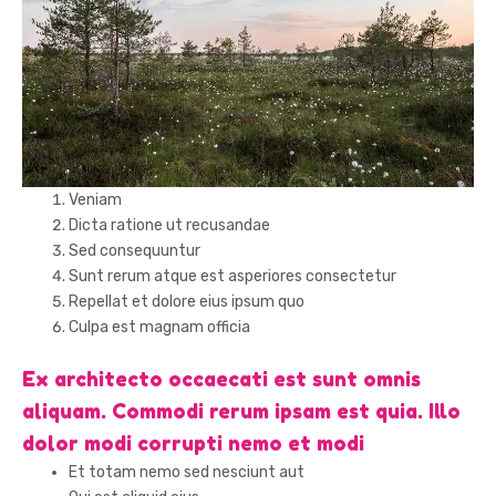
Veniam
Dicta ratione ut recusandae
Sed consequuntur
Sunt rerum atque est asperiores consectetur
Repellat et dolore eius ipsum quo
Culpa est magnam officia
Ex architecto occaecati est sunt omnis
aliquam. Commodi rerum ipsam est quia. Illo
dolor modi corrupti nemo et modi
Et totam nemo sed nesciunt aut