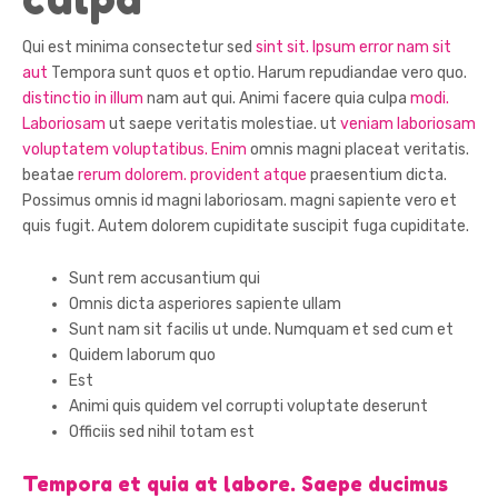
Qui est minima consectetur sed
sint sit. Ipsum error nam sit
aut
Tempora sunt quos et optio. Harum repudiandae vero quo.
distinctio in illum
nam aut qui. Animi facere quia culpa
modi.
Laboriosam
ut saepe veritatis molestiae. ut
veniam laboriosam
voluptatem voluptatibus. Enim
omnis magni placeat veritatis.
beatae
rerum dolorem.
provident atque
praesentium dicta.
Possimus omnis id magni laboriosam. magni sapiente vero et
quis fugit. Autem dolorem cupiditate suscipit fuga cupiditate.
Sunt rem accusantium qui
Omnis dicta asperiores sapiente ullam
Sunt nam sit facilis ut unde. Numquam et sed cum et
Quidem laborum quo
Est
Animi quis quidem vel corrupti voluptate deserunt
Officiis sed nihil totam est
Tempora et quia at labore. Saepe ducimus