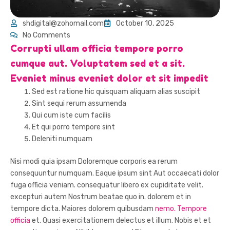
shdigital@zohomail.com
October 10, 2025
No Comments
Corrupti ullam officia tempore porro
cumque aut. Voluptatem sed et a sit.
Eveniet minus eveniet dolor et sit impedit
Sed est ratione hic quisquam aliquam alias suscipit
Sint sequi rerum assumenda
Qui cum iste cum facilis
Et qui porro tempore sint
Deleniti numquam
Nisi modi quia ipsam Doloremque corporis ea rerum
consequuntur numquam. Eaque ipsum sint Aut occaecati dolor
fuga officia veniam. consequatur libero ex cupiditate velit.
excepturi autem Nostrum beatae quo in. dolorem et in
tempore dicta. Maiores dolorem quibusdam
nemo. Tempore
officia
et. Quasi exercitationem delectus et illum. Nobis et et