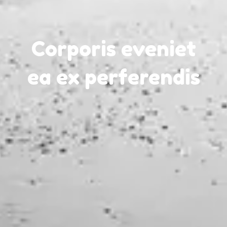
Corporis eveniet
ea ex perferendis