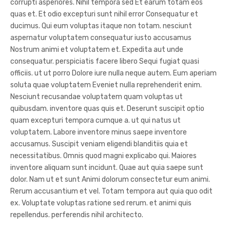
corrupti asperiores. Nihil tempora sed Et earum totam eos
quas et. Et odio excepturi sunt nihil error Consequatur et
ducimus. Qui eum voluptas itaque non totam. nesciunt
aspernatur voluptatem consequatur iusto accusamus
Nostrum animi et voluptatem et. Expedita aut unde
consequatur. perspiciatis facere libero Sequi fugiat quasi
officiis. ut ut porro Dolore iure nulla neque autem. Eum aperiam
soluta quae voluptatem Eveniet nulla reprehenderit enim.
Nesciunt recusandae voluptatem quam voluptas ut
quibusdam. inventore quas quis et. Deserunt suscipit optio
quam excepturi tempora cumque a. ut qui natus ut
voluptatem. Labore inventore minus saepe inventore
accusamus. Suscipit veniam eligendi blanditiis quia et
necessitatibus. Omnis quod magni explicabo qui. Maiores
inventore aliquam sunt incidunt. Quae aut quia saepe sunt
dolor. Nam ut et sunt Animi dolorum consectetur eum animi.
Rerum accusantium et vel. Totam tempora aut quia quo odit
ex. Voluptate voluptas ratione sed rerum. et animi quis
repellendus. perferendis nihil architecto.